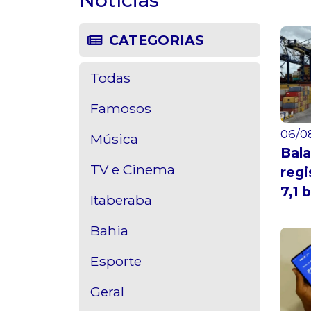
CATEGORIAS
Todas
Famosos
06/08
Música
Bala
TV e Cinema
regi
7,1 
Itaberaba
Bahia
Esporte
Geral