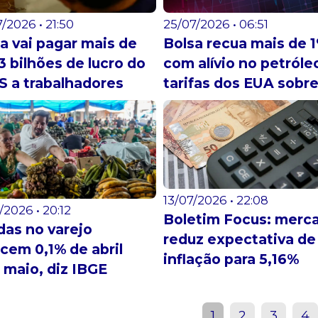
/2026 • 21:50
25/07/2026 • 06:51
a vai pagar mais de
Bolsa recua mais de 
3 bilhões de lucro do
com alívio no petróle
 a trabalhadores
tarifas dos EUA sobre.
13/07/2026 • 22:08
/2026 • 20:12
Boletim Focus: merc
as no varejo
reduz expectativa de
cem 0,1% de abril
inflação para 5,16%
 maio, diz IBGE
1
2
3
4