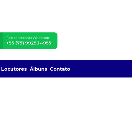
Fale conosco via Whatsapp:
+55 (75) 99253--955
Locutores
Álbuns
Contato