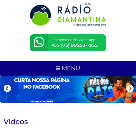
Fale conosco via Whatsapp:
+55 (75) 99253--955
MENU
Vídeos