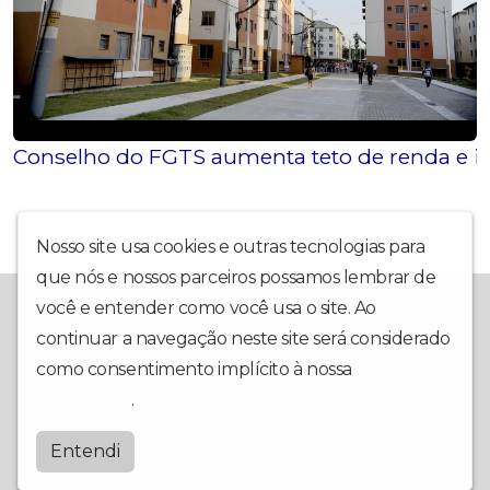
Conselho do FGTS aumenta teto de renda e i
Nosso site usa cookies e outras tecnologias para
que nós e nossos parceiros possamos lembrar de
A Rádio Diamantina FM fica em Itaberaba, BA, e leva, há muitos
você e entender como você usa o site. Ao
anos, música e conteúdo de qualidade na região da Chapada
continuar a navegação neste site será considerado
Diamantina. Também é possível escutar a nossa programação
através do nosso site e do nosso aplicativo para Android e
como consentimento implícito à nossa
política de
iPhone.
privacidade
.
Diamantinafm
Entendi
by
BRASCAST