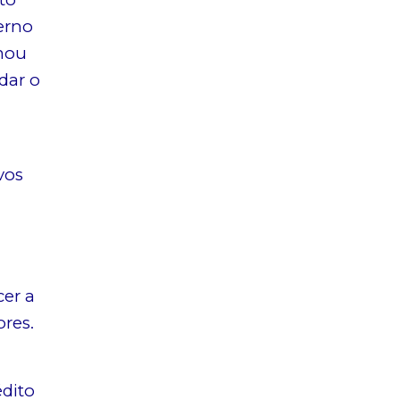
erno
rmou
dar o
vos
er a
ores.
édito