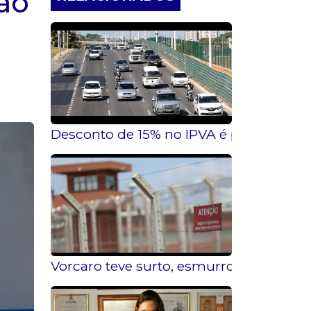
ão
Desconto de 15% no IPVA é prorrogado a
Vorcaro teve surto, esmurrou parede d