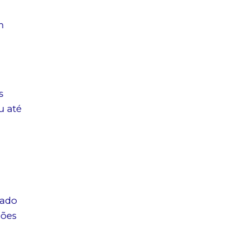
m
s
u até
nado
hões