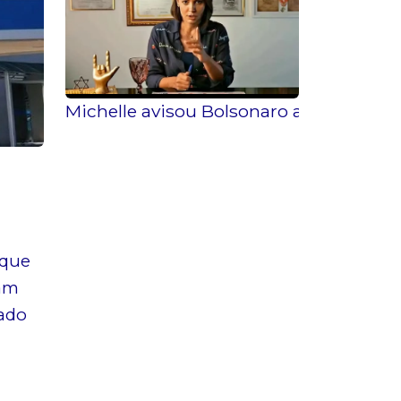
Michelle avisou Bolsonaro antes de publ
 que
dam
nado