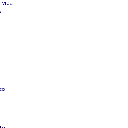
 vida
o
dos
e
to