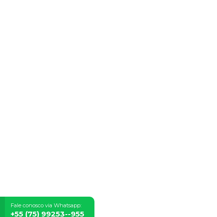
Fale conosco via Whatsapp:
+55 (75) 99253--955