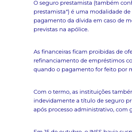
O seguro prestamista (também conh
prestamista") é uma modalidade de s
pagamento da dívida em caso de mor
previstas na apólice.
As financeiras ficam proibidas de of
refinanciamento de empréstimos co
quando o pagamento for feito por m
Com o termo, as instituições tamb
indevidamente a título de seguro pr
após processo administrativo, com g
Em 15 de outubro, o INSS havia susp