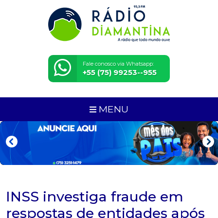
Fale conosco via Whatsapp:
+55 (75) 99253--955
MENU
INSS investiga fraude em
respostas de entidades após