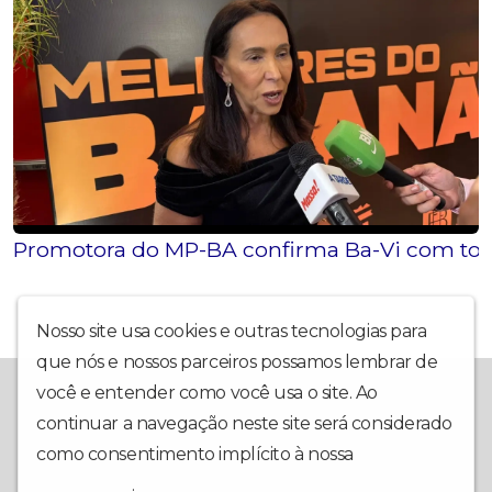
Promotora do MP-BA confirma Ba-Vi com torci
Nosso site usa cookies e outras tecnologias para
que nós e nossos parceiros possamos lembrar de
A Rádio Diamantina FM fica em Itaberaba, BA, e leva, há muitos
você e entender como você usa o site. Ao
anos, música e conteúdo de qualidade na região da Chapada
continuar a navegação neste site será considerado
Diamantina. Também é possível escutar a nossa programação
como consentimento implícito à nossa
política de
através do nosso site e do nosso aplicativo para Android e
iPhone.
privacidade
.