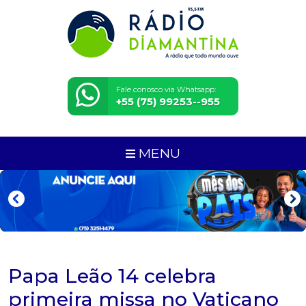
Fale conosco via Whatsapp:
+55 (75) 99253--955
MENU
Papa Leão 14 celebra
primeira missa no Vaticano